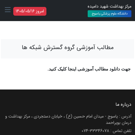
مرکز بهداشت شهید دامیده
امروز 1405/05/16
دانشگاه علوم پزشکی یاسوج
مطالب آموزشی گروه گسترش شبکه ها
جهت دانلود مطالب آموزشی اینجا کلیک کنید.
درباره ما
آدرس : یاسوج - میدان امام حسین (ع) ، خیابان دستجردی ، مرکز بهداشت و
درمان بویراحمد
تلفن تماس :
074-33346078