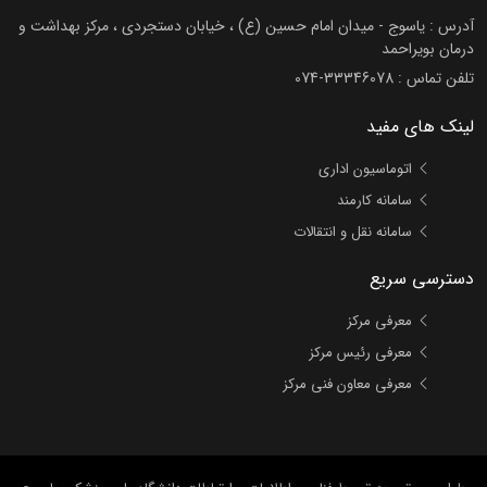
آدرس : یاسوج - میدان امام حسین (ع) ، خیابان دستجردی ، مرکز بهداشت و
درمان بویراحمد
تلفن تماس :
074-33346078
لینک های مفید
اتوماسیون اداری
سامانه کارمند
سامانه نقل و انتقالات
دسترسی سریع
معرفی مرکز
معرفی رئیس مرکز
معرفی معاون فنی مرکز